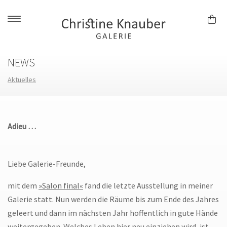
Skip
to
content
NEWS
Aktuelles
Adieu …
Liebe Galerie-Freunde,
mit dem
»Salon final«
fand die letzte Ausstellung in meiner
Galerie statt. Nun werden die Räume bis zum Ende des Jahres
geleert und dann im nächsten Jahr hoffentlich in gute Hände
weitergegeben. Welches Leben hier neu einziehen wird, ist