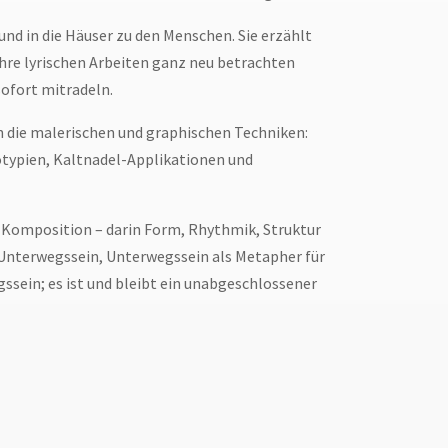
nd in die Häuser zu den Menschen. Sie erzählt
ihre lyrischen Arbeiten ganz neu betrachten
sofort mitradeln.
h die malerischen und graphischen Techniken:
otypien, Kaltnadel-Applikationen und
en Komposition – darin Form, Rhythmik, Struktur
s Unterwegssein, Unterwegssein als Metapher für
sein; es ist und bleibt ein unabgeschlossener