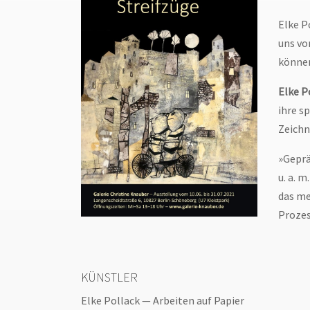
Elke P
uns vo
können
Elke P
ihre s
Zeichn
»Geprä
u. a. 
das me
Prozes
KÜNSTLER
Elke Pollack
— Arbeiten auf Papier