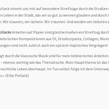
ollack nimmt uns mit auf besondere Streifzüge durch die Straßen u
m Leben in der Stadt, das wir so gut zu kennen glauben und durch 
. Wir staunen, wir lächeln. Wir träumen. Und würden am liebsten 
ollacks
Arbeiten auf Papier sind gleichermaßen ein Streifzug durc
pielerischen Kompositionen aus Öl, Strukturpaste, Collagen, Mon
ungen sind nicht zuletzt auch ein optisch-haptisches Vergnügen!
gt durch die klassische Musik sind für mein bildnerisches Arbeit
m. – ebenso wichtig wie das Thematische. Mein Hauptthema ist da
nschliche Leben überhaupt. Im Tun selbst folge ich dem Unterwegs
s.« (Elke Pollack)