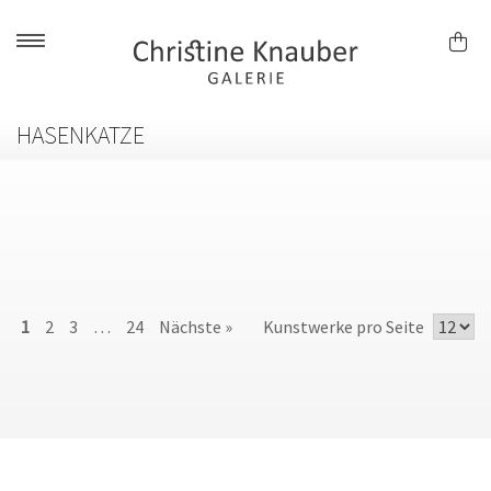
Skip
to
content
HASENKATZE
1
2
3
…
24
Nächste »
Kunstwerke pro Seite