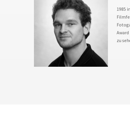
1985 i
Filmfe
Fotoga
Award 
zu seh