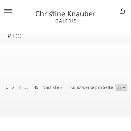
Skip
to
content
EPILOG
1
2
3
…
45
Nächste »
Kunstwerke pro Seite